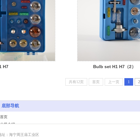
1 H7
Bulb set H1 H7（2）
共有12页
首页
上一页
1
2
底部导航
首页
公司介绍
产品系列
地址：海宁周王庙工业区
生产工艺