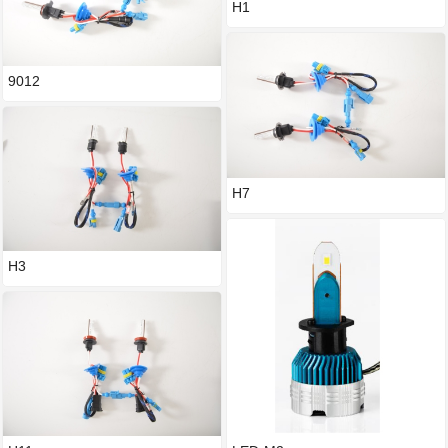
H1
9012
H7
H3