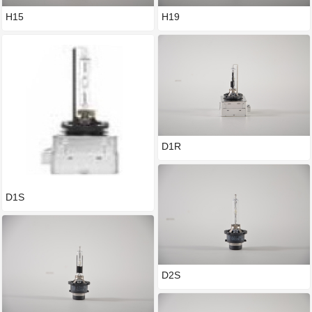
H15
H19
D1R
D1S
D2S