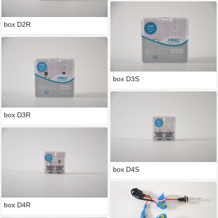
box D2R
box D3S
box D3R
box D4S
box D4R