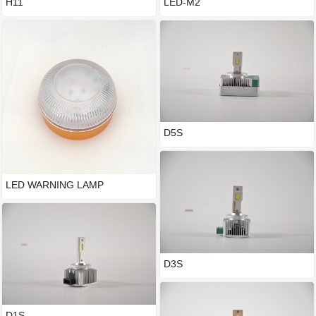
H11
LED-M2
D5S
LED WARNING LAMP
D3S
D1S