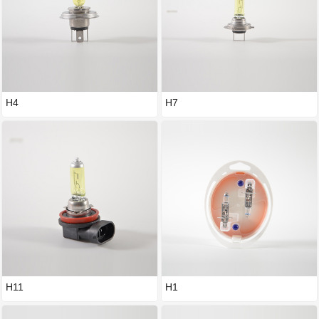
H4
H7
H11
H1