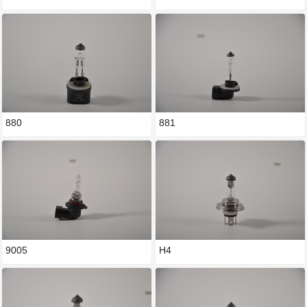
880
881
9005
H4