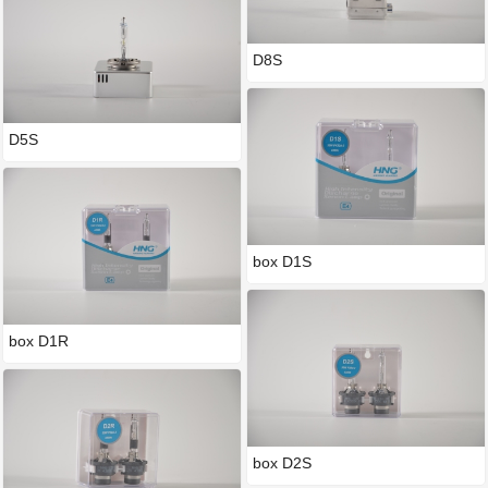
D8S
D5S
box D1S
box D1R
box D2S