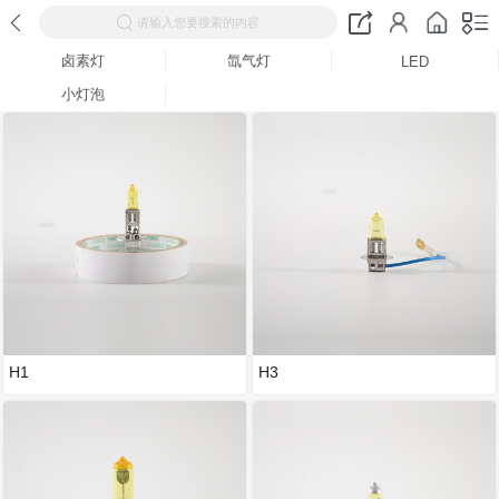
请输入您要搜索的内容
卤素灯
氙气灯
LED
小灯泡
H1
H3